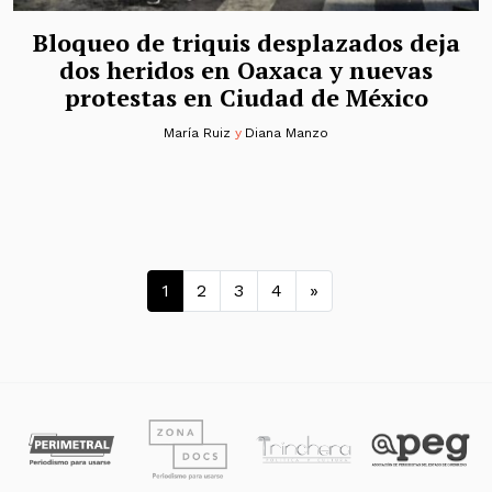
Bloqueo de triquis desplazados deja
dos heridos en Oaxaca y nuevas
protestas en Ciudad de México
María Ruiz
y
Diana Manzo
Navegación de entradas
1
2
3
4
»