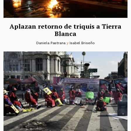
Aplazan retorno de triquis a Tierra
Blanca
Daniela Pastrana
y
Isabel Briseño