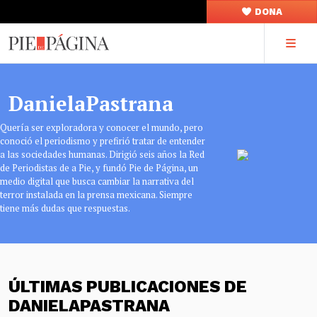
DONA
DanielaPastrana
Quería ser exploradora y conocer el mundo, pero
conoció el periodismo y prefirió tratar de entender
a las sociedades humanas. Dirigió seis años la Red
de Periodistas de a Pie, y fundó Pie de Página, un
medio digital que busca cambiar la narrativa del
terror instalada en la prensa mexicana. Siempre
tiene más dudas que respuestas.
ÚLTIMAS PUBLICACIONES DE
DANIELAPASTRANA