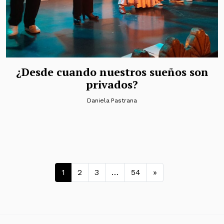
¿Desde cuando nuestros sueños son
privados?
Daniela Pastrana
Navegación de entradas
1
2
3
…
54
»