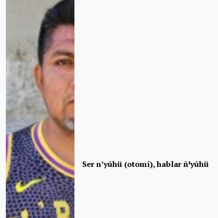
Ser n’yúhü (otomí), hablar ñꞌyúhü