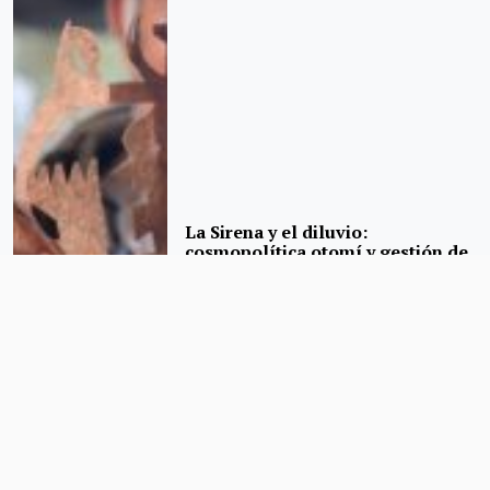
La Sirena y el diluvio:
cosmopolítica otomí y gestión de
los desastres no naturales