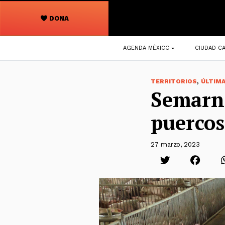
DONA
Navegación
AGENDA MÉXICO
CIUDAD CA
principal
,
TERRITORIOS
ÚLTIM
Semarna
puercos
27 marzo, 2023