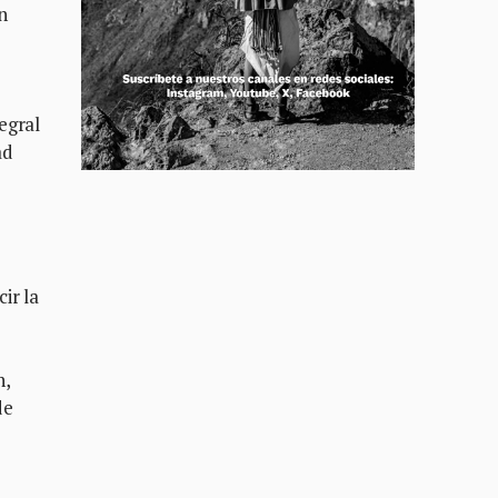
n
egral
ad
ir la
n,
de