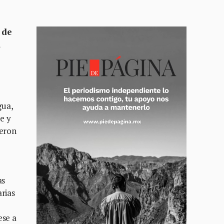
 de
a
gua,
e y
ueron
as
arias
ese a