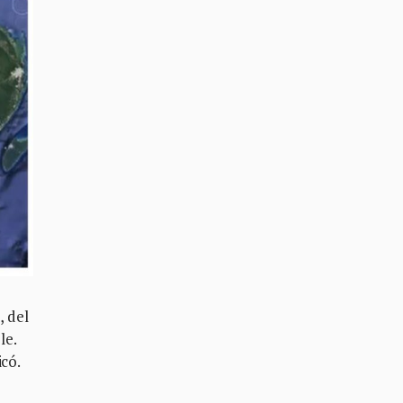
, del
le.
có.