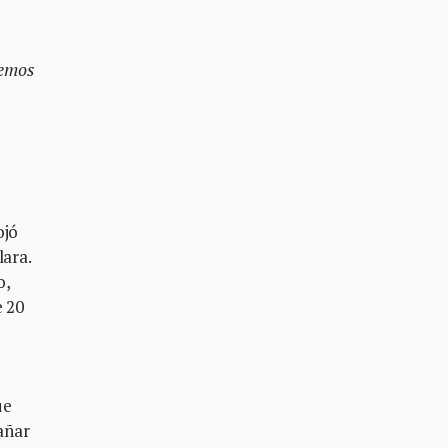
demos
ojó
lara.
o,
e 20
ue
dañar