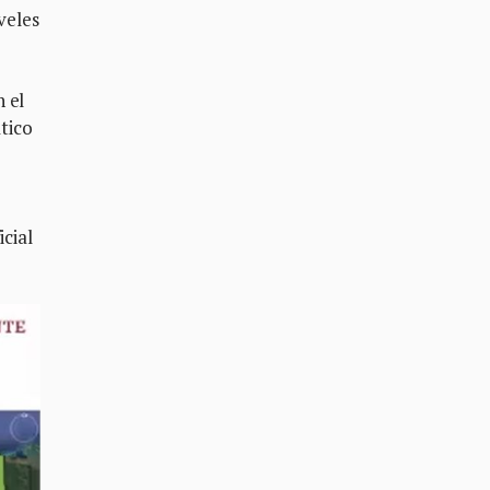
veles
 el
tico
cial