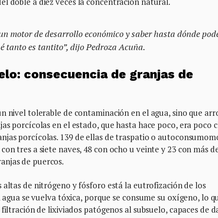
l doble a diez veces la concentración natural.
un motor de desarrollo económico y saber hasta dónde po
é tanto es tantito”, dijo Pedroza Acuña.
elo: consecuencia de granjas de
n nivel tolerable de contaminación en el agua, sino que arr
as porcícolas en el estado, que hasta hace poco, era poco c
njas porcícolas. 139 de ellas de traspatio o autoconsumom
con tres a siete naves, 48 con ocho u veinte y 23 con más d
anjas de puercos.
altas de nitrógeno y fósforo está la eutrofización de los
el agua se vuelva tóxica, porque se consume su oxígeno, lo q
filtración de lixiviados patógenos al subsuelo, capaces de 