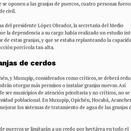
e se oponen a las granjas de puercos, cuatro personas fuero
e civil.
a del presidente López Obrador, la secretaria del Medio
ue la dependencia a su cargo había realizado un estudio int
dor de estas granjas, y que se estaba replanteando la capacid
ción porcícola tan alta.
anjas de cerdos
hén, y Muxupip, considerados como críticos, se deberá reduc
odrán otorgar más permisos o instalar granjas nuevas. Así
 ser municipios de atención prioritaria y no críticos, no se
ensidad poblacional. En Muxupip, Opichén, Hocabá, Acanche
ejorar los sistemas de tratamiento de agua de las granjas 
 de puercos se limitarán a un cerdo por hectárea en todo el