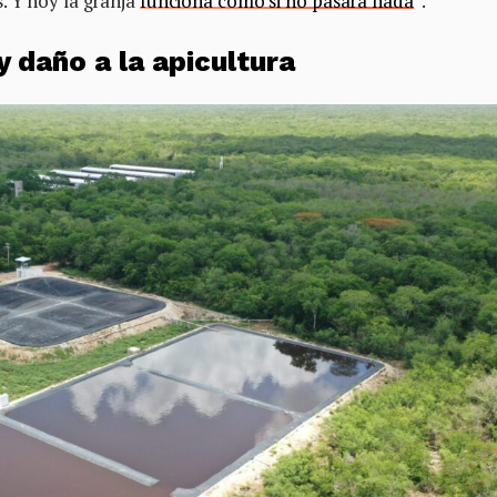
. Y hoy la granja
funciona como si no pasara nada
”.
 daño a la apicultura