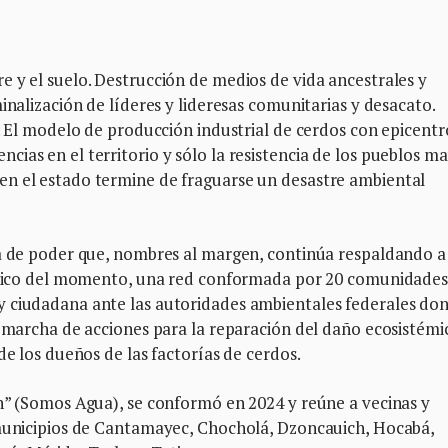
 y el suelo. Destrucción de medios de vida ancestrales y
inalización de líderes y lideresas comunitarias y desacato.
l. El modelo de producción industrial de cerdos con epicentr
ias en el territorio y sólo la resistencia de los pueblos m
en el estado termine de fraguarse un desastre ambiental
ra de poder que, nombres al margen, continúa respaldando a
olítico del momento, una red conformada por 20 comunidade
y ciudadana ante las autoridades ambientales federales do
n marcha de acciones para la reparación del daño ecosistémi
de los dueños de las factorías de cerdos.
on” (Somos Agua), se conformó en 2024 y reúne a vecinas y
 municipios de Cantamayec, Chocholá, Dzoncauich, Hocabá,