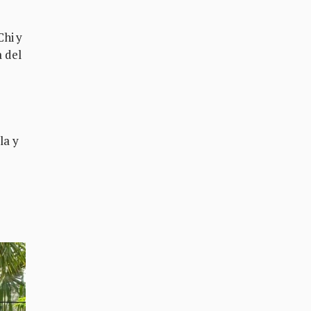
Chi y
 del
la y