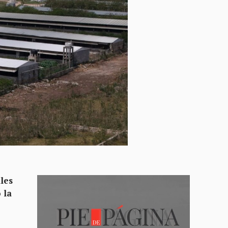
les
 la