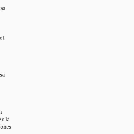
ras
et
esa
n
en la
siones