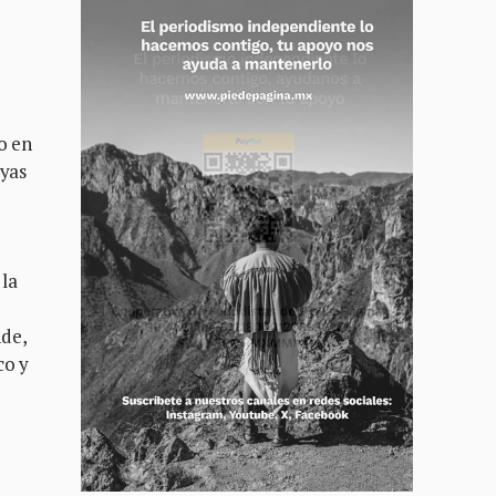
o en
ayas
 la
s
nde,
co y