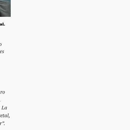
al.
o
es
tro
.
. La
etal,
r”.