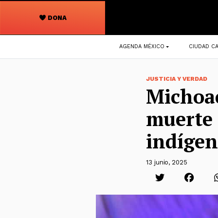
DONA
Navegación
AGENDA MÉXICO
CIUDAD CA
principal
JUSTICIA Y VERDAD
Michoa
muerte 
indíge
13 junio, 2025