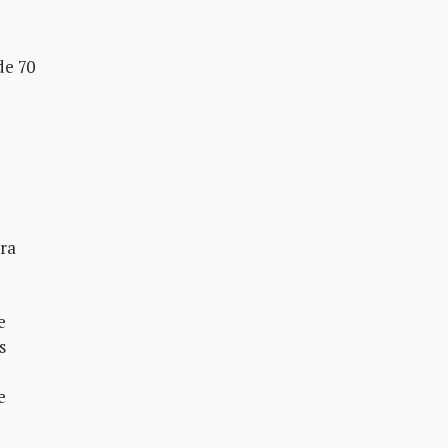
de 70
tra
e
s
e