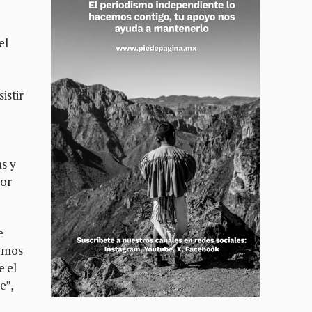
el
o
istir
as y
dor
e
cemos
e el
e”,