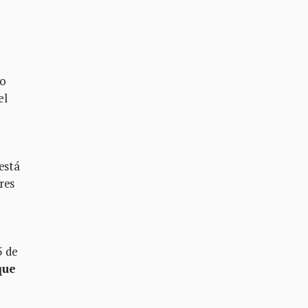
do
el
está
res
5 de
que