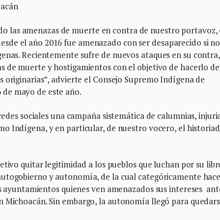
oacán
 las amenazas de muerte en contra de nuestro portavoz, 
sde el año 2016 fue amenazado con ser desaparecido si n
genas. Recientemente sufre de nuevos ataques en su contra,
 de muerte y hostigamientos con el objetivo de hacerlo des
s originarias”, advierte el Consejo Supremo Indígena de
 de mayo de este año.
 redes sociales una campaña sistemática de calumnias, injuri
 Indígena, y en particular, de nuestro vocero, el historia
tivo quitar legitimidad a los pueblos que luchan por su libr
autogobierno y autonomía, de la cual categóricamente ha
los ayuntamientos quienes ven amenazados sus intereses ant
n Michoacán. Sin embargo, la autonomía llegó para quedars