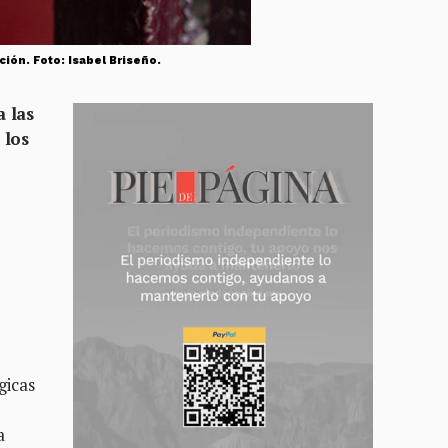
ión. Foto: Isabel Briseño.
a las
 los
gicas
a