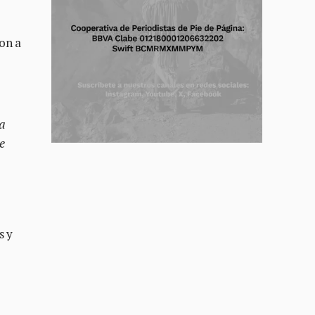
on a
La
e
s y