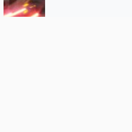
Las triquiñuelas de la Alcaldía
Coyoacán para poner más
cámaras inútiles