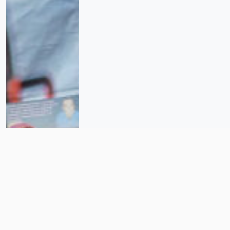
Brigada de búsqueda «toma» la
alcaldía de Poza Rica