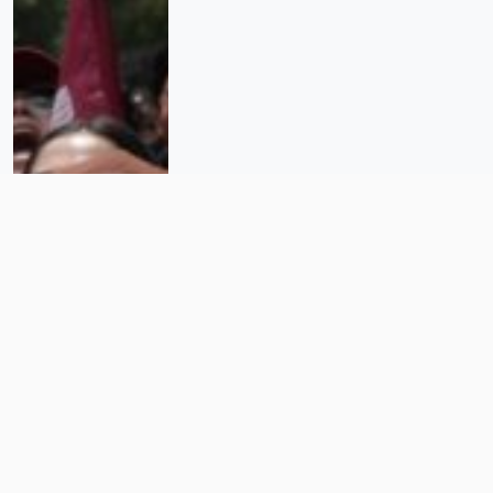
Crisis en el IPN: la rebelión de los
burros blancos contra la
corrupción