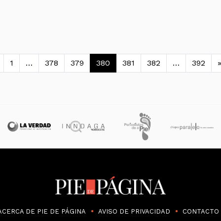
avegación de entradas
1
…
378
379
380
381
382
…
392
ACERCA DE PIE DE PÁGINA
AVISO DE PRIVACIDAD
CONTACTO