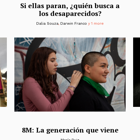
Si ellas paran, ¿quién busca a
los desaparecidos?
Dalia Souza
,
Darwin Franco
y 1 more
8M: La generación que viene
María Ruiz