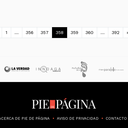
avegación de entradas
1
…
356
357
358
359
360
…
392
ACERCA DE PIE DE PÁGINA
AVISO DE PRIVACIDAD
CONTACTO