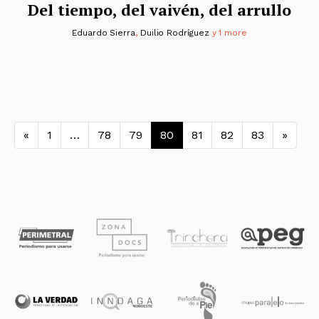
Del tiempo, del vaivén, del arrullo
Eduardo Sierra
,
Duilio Rodríguez
y 1 more
Navegación de entradas
«
1
…
78
79
80
81
82
83
»