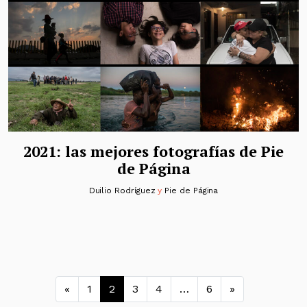
2021: las mejores fotografías de Pie
de Página
Duilio Rodríguez
y
Pie de Página
Navegación de entradas
«
1
2
3
4
…
6
»