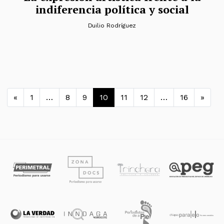
indiferencia política y social
Duilio Rodríguez
Navegación de entradas
«
1
…
8
9
10
11
12
…
16
»