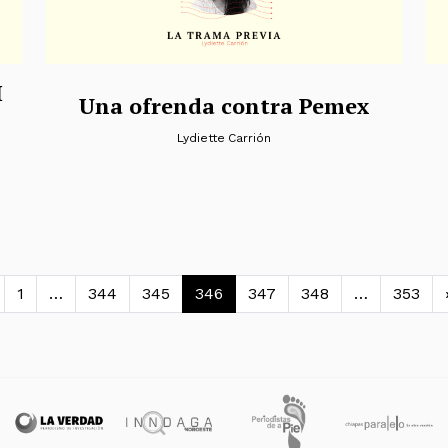
I
Una ofrenda contra Pemex
Lydiette Carrión
avegación de entradas
1
…
344
345
346
347
348
…
353