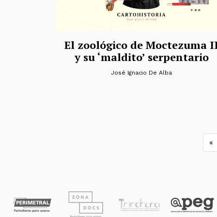
El zoológico de Moctezuma I
y su ‘maldito’ serpentario
José Ignacio De Alba
N
«