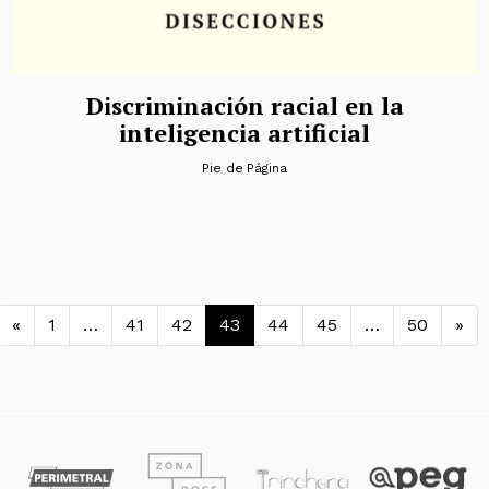
Discriminación racial en la
inteligencia artificial
Pie de Página
Navegación de entradas
«
1
…
41
42
43
44
45
…
50
»