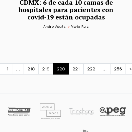
CDMX: 6 de cada 10 camas de
hospitales para pacientes con
covid-19 están ocupadas
Andro Aguilar
y
María Ruiz
avegación de entradas
1
…
218
219
220
221
222
…
256
»