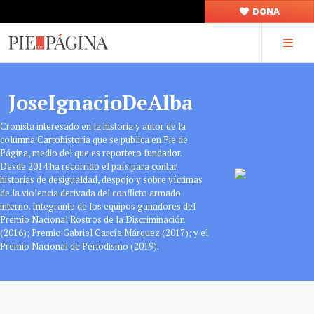
DONA
JoseIgnacioDeAlba
Cronista interesado en la historia y autor de la
columna Cartohistoria que se publica en Pie de
Página, medio del que es reportero fundador.
Desde 2014 ha recorrido el país para contar
historias de desigualdad, despojo y sobre víctimas
de la violencia derivada del conflicto armado
interno. Integrante de los equipos ganadores del
Premio Nacional Rostros de la Discriminación
(2016); Premio Gabriel García Márquez (2017); y el
Premio Nacional de Periodismo (2019).