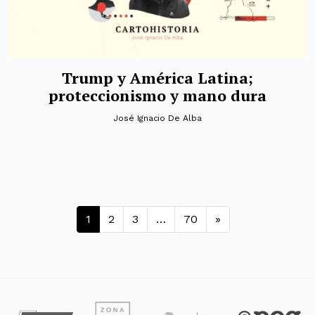
Trump y América Latina;
proteccionismo y mano dura
José Ignacio De Alba
Navegación de entradas
1
2
3
…
70
»