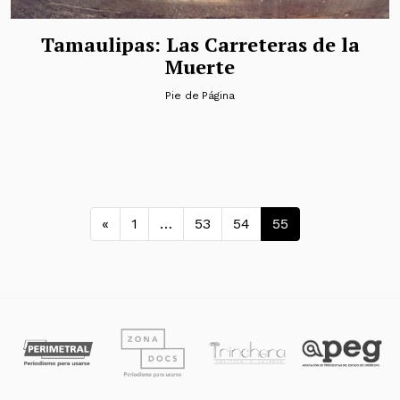
Tamaulipas: Las Carreteras de la
Muerte
Pie de Página
Navegación de entradas
«
1
…
53
54
55