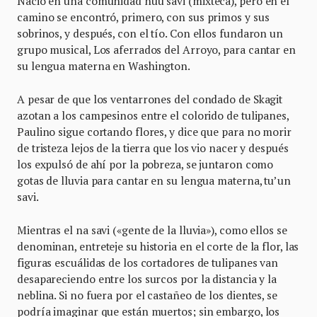
Nació en una comunidad ñuu savi (mixteca), pero en el
camino se encontró, primero, con sus primos y sus
sobrinos, y después, con el tío. Con ellos fundaron un
grupo musical, Los aferrados del Arroyo, para cantar en
su lengua materna en Washington.
A pesar de que los ventarrones del condado de Skagit
azotan a los campesinos entre el colorido de tulipanes,
Paulino sigue cortando flores, y dice que para no morir
de tristeza lejos de la tierra que los vio nacer y después
los expulsó de ahí por la pobreza, se juntaron como
gotas de lluvia para cantar en su lengua materna, tu’un
savi.
Mientras el na savi («gente de la lluvia»), como ellos se
denominan, entreteje su historia en el corte de la flor, las
figuras escuálidas de los cortadores de tulipanes van
desapareciendo entre los surcos por la distancia y la
neblina. Si no fuera por el castañeo de los dientes, se
podría imaginar que están muertos; sin embargo, los