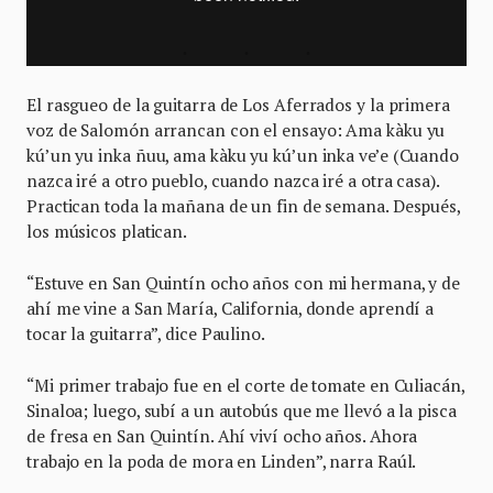
El rasgueo de la guitarra de Los Aferrados y la primera
voz de Salomón arrancan con el ensayo: Ama kàku yu
kú’un yu inka ñuu, ama kàku yu kú’un inka ve’e (Cuando
nazca iré a otro pueblo, cuando nazca iré a otra casa).
Practican toda la mañana de un fin de semana. Después,
los músicos platican.
“Estuve en San Quintín ocho años con mi hermana, y de
ahí me vine a San María, California, donde aprendí a
tocar la guitarra”, dice Paulino.
“Mi primer trabajo fue en el corte de tomate en Culiacán,
Sinaloa; luego, subí a un autobús que me llevó a la pisca
de fresa en San Quintín. Ahí viví ocho años. Ahora
trabajo en la poda de mora en Linden”, narra Raúl.