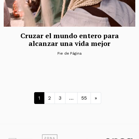
Cruzar el mundo entero para
alcanzar una vida mejor
Pie de Página
Navegación de entradas
1
2
3
…
55
»