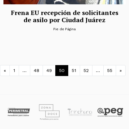
Frena EU recepción de solicitantes
de asilo por Ciudad Juárez
Pie de Página
Navegación de entradas
«
1
…
48
49
50
51
52
…
55
»