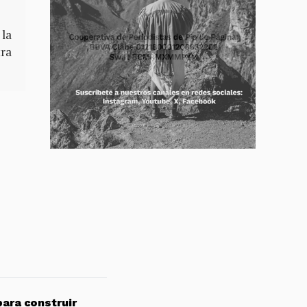
 la
tra
para construir