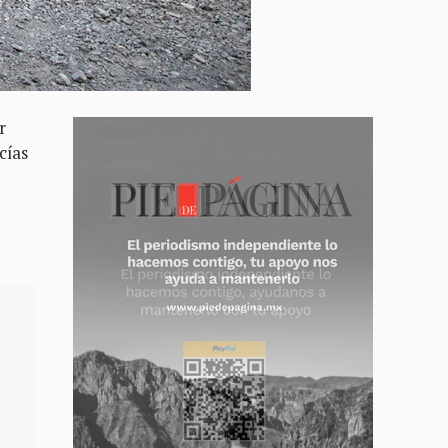
r
cías