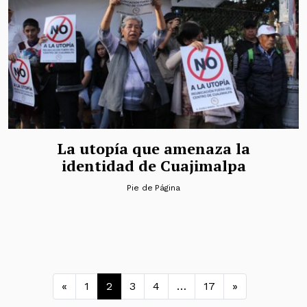
La utopía que amenaza la
identidad de Cuajimalpa
Pie de Página
Navegación de entradas
«
1
2
3
4
…
17
»