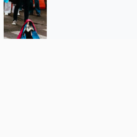
«El sueño ya no es comprar una
casa, sino no ser desalojados»