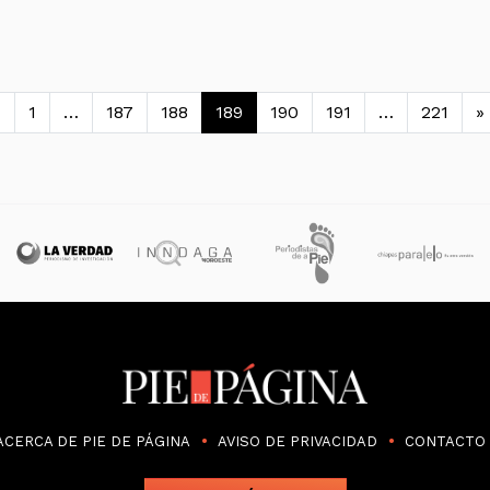
avegación de entradas
«
1
…
187
188
189
190
191
…
221
»
ACERCA DE PIE DE PÁGINA
AVISO DE PRIVACIDAD
CONTACTO