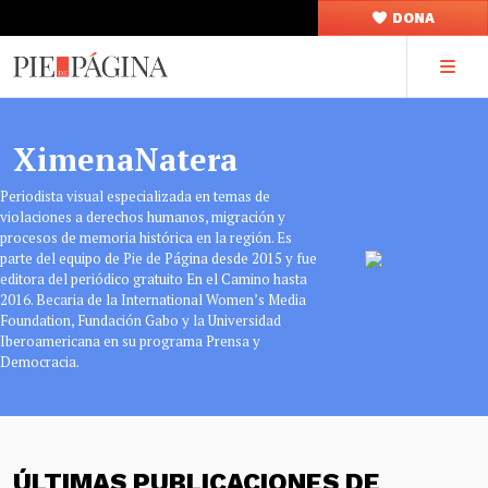
DONA
XimenaNatera
Periodista visual especializada en temas de
violaciones a derechos humanos, migración y
procesos de memoria histórica en la región. Es
parte del equipo de Pie de Página desde 2015 y fue
editora del periódico gratuito En el Camino hasta
2016. Becaria de la International Women’s Media
Foundation, Fundación Gabo y la Universidad
Iberoamericana en su programa Prensa y
Democracia.
ÚLTIMAS PUBLICACIONES DE