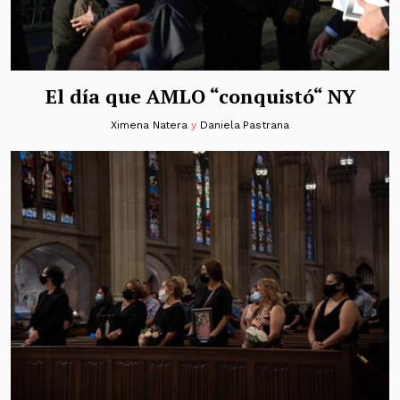
El día que AMLO “conquistó“ NY
Ximena Natera
y
Daniela Pastrana