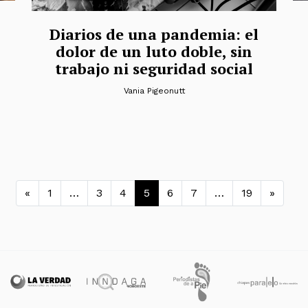
Diarios de una pandemia: el
dolor de un luto doble, sin
trabajo ni seguridad social
Vania Pigeonutt
Navegación de entradas
«
1
…
3
4
5
6
7
…
19
»