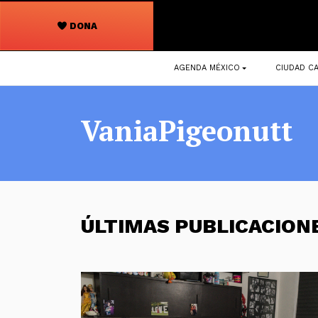
DONA
Navegación
AGENDA MÉXICO
CIUDAD CA
principal
VaniaPigeonutt
ÚLTIMAS PUBLICACION