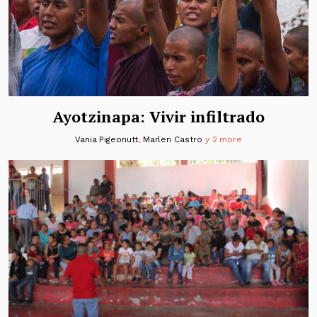
Ayotzinapa: Vivir infiltrado
Vania Pigeonutt
,
Marlen Castro
y 2 more