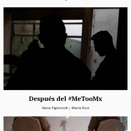
Después del #MeTooMx
Vania Pigeonutt
y
María Ruiz