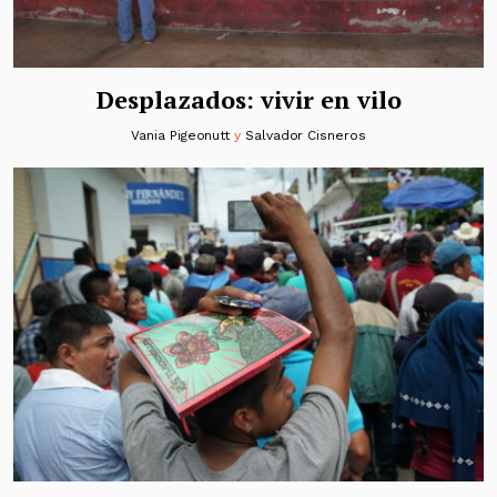
Desplazados: vivir en vilo
Vania Pigeonutt
y
Salvador Cisneros