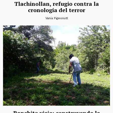
Tlachinollan, refugio contra la
cronología del terror
Vania Pigeonutt
Ranchito viejo: construyendo la