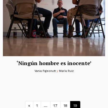
‘Ningún hombre es inocente’
Vania Pigeonutt
y
María Ruiz
Navegación de entradas
«
1
…
17
18
19