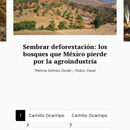
Sembrar deforestación: los
bosques que México pierde
por la agroindustria
Thelma Gómez Durán
y
Robin Canul
Navegación de entradas
1
Camilo Ocampo
Camilo Ocampo
y
y