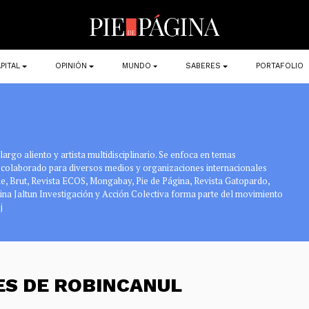
PITAL
OPINIÓN
MUNDO
SABERES
PORTAFOLIO
go aliento y artista multidisciplinario. Se enfoca en temas
colaborado para diversos medios y organizaciones internacionales
e, Brut, Revista ECOS, Mongabay, Pie de Página, Revista Gatopardo,
na Jaltun Investigación y Acción Colectiva forma parte del movimiento
j
ES DE ROBINCANUL