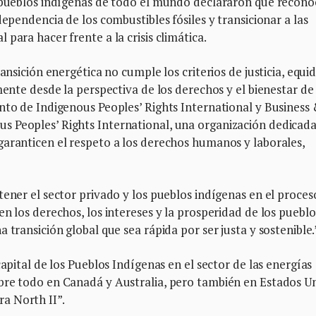
e pueblos indígenas de todo el mundo declararon que recon
dependencia de los combustibles fósiles y transicionar a las
para hacer frente a la crisis climática.
ansición energética no cumple los criterios de justicia, equi
mente desde la perspectiva de los derechos y el bienestar de 
nto de Indigenous Peoples’ Rights International y Business
 Peoples’ Rights International, una organización dedicada
garanticen el respeto a los derechos humanos y laborales,
tener el sector privado y los pueblos indígenas en el proces
n los derechos, los intereses y la prosperidad de los pueblos
 transición global que sea rápida por ser justa y sostenible.
capital de los Pueblos Indígenas en el sector de las energías
bre todo en Canadá y Australia, pero también en Estados U
a North II”.