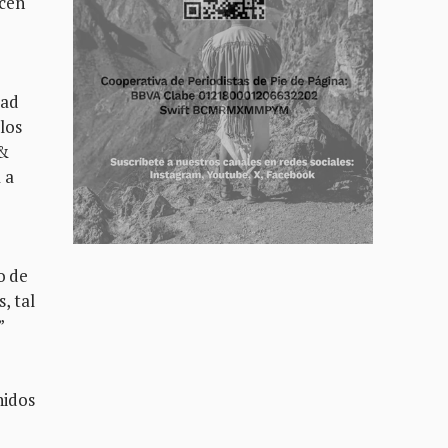
ocen
dad
los
 &
 a
o de
, tal
”
nidos