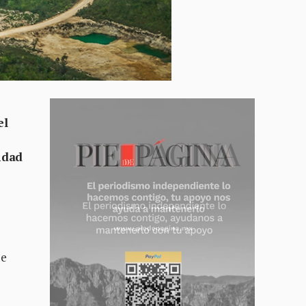
el
idad
de