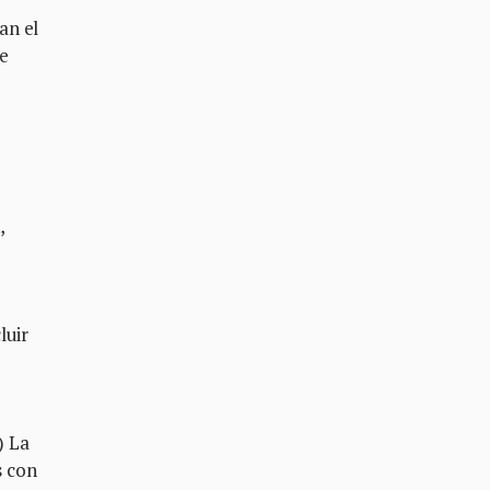
an el
de
,
luir
) La
s con