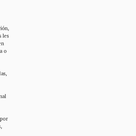
ión,
 les
en
na o
as,
nal
 por
,