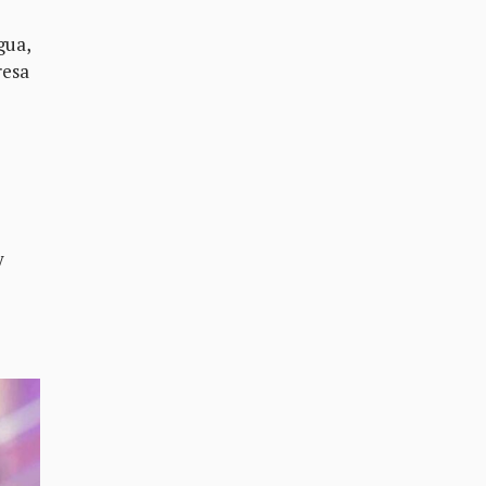
gua,
resa
y