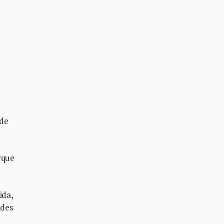
 de
rque
ida,
ades