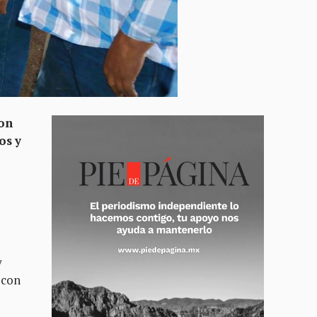
ron
os y
y
 con