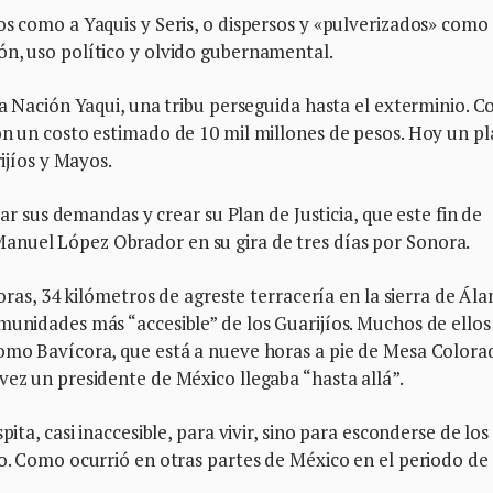
os como a Yaquis y Seris, o dispersos y «pulverizados» como 
ón, uso político y olvido gubernamental.
la Nación Yaqui, una tribu perseguida hasta el exterminio. C
on un costo estimado de 10 mil millones de pesos. Hoy un p
rijíos y Mayos.
star sus demandas y crear su Plan de Justicia, que este fin de
anuel López Obrador en su gira de tres días por Sonora.
horas, 34 kilómetros de agreste terracería en la sierra de Ál
munidades más “accesible” de los Guarijíos. Muchos de ellos
como Bavícora, que está a nueve horas a pie de Mesa Colora
vez un presidente de México llegaba “hasta allá”.
pita, casi inaccesible, para vivir, sino para esconderse de los
io. Como ocurrió en otras partes de México en el periodo de 