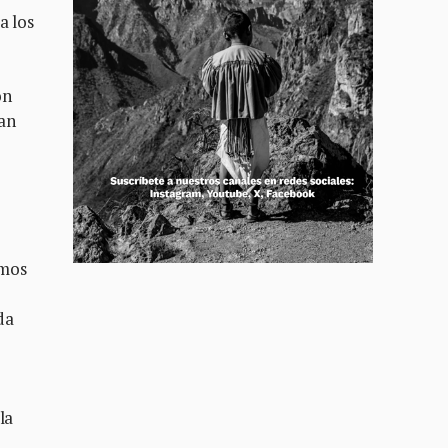
a los
on
lan
amos
da
la