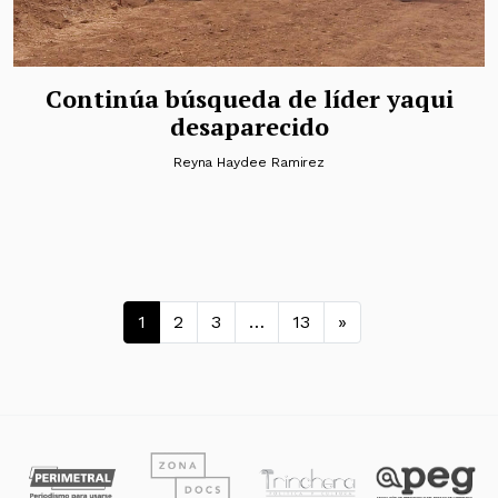
Continúa búsqueda de líder yaqui
desaparecido
Reyna Haydee Ramirez
Navegación de entradas
1
2
3
…
13
»