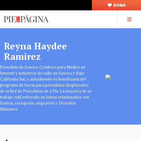
DONA
Reyna Haydee
Ramirez
Periodista de Sonora. Colabora para Medios en
Internet y noticieros de radio en Sonora y Baja
California Sur, y actualmente es beneficiaria del
programa de becas para periodistas desplazados
de la Red de Periodistas de a Pie. La mayoría de su
trabajo está enfocado en temas relacionados con
Justicia, corrupción, migración y Derechos
Humanos.