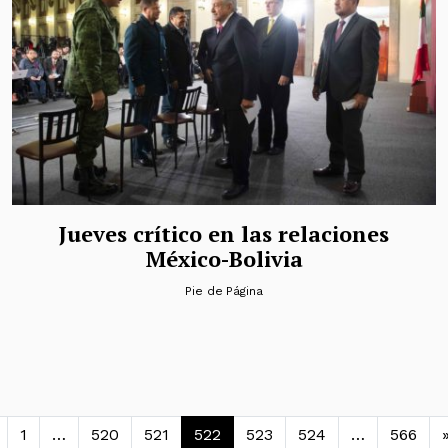
Jueves crítico en las relaciones
México-Bolivia
Pie de Página
avegación de entradas
1
…
520
521
522
523
524
…
566