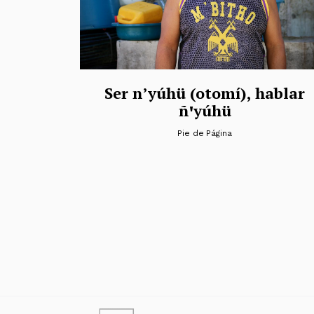
Ser n’yúhü (otomí), hablar
ñꞌyúhü
Pie de Página