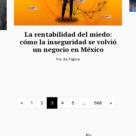
La rentabilidad del miedo:
cómo la inseguridad se volvió
un negocio en México
Pie de Página
Navegación de entradas
«
1
2
3
4
5
…
566
»