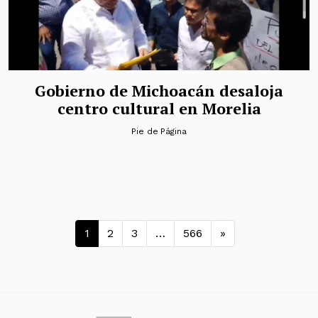
Gobierno de Michoacán desaloja
centro cultural en Morelia
Pie de Página
Navegación de entradas
1
2
3
…
566
»