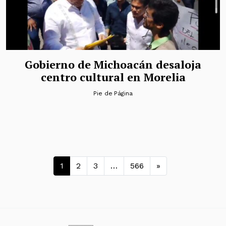
Gobierno de Michoacán desaloja
centro cultural en Morelia
Pie de Página
Navegación de entradas
1
2
3
…
566
»