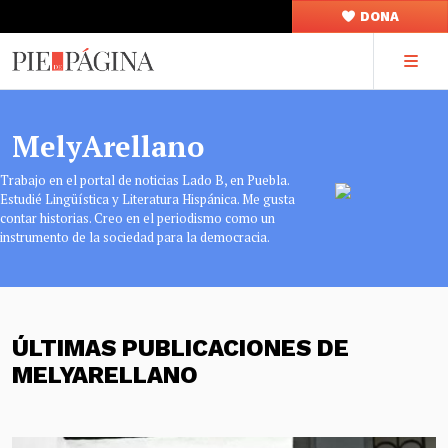
DONA
MelyArellano
Trabajo en el portal de noticias Lado B, en Puebla.
Estudié Lingüística y Literatura Hispánica. Me gusta
contar historias. Creo en el periodismo como un
instrumento de la sociedad para la democracia.
ÚLTIMAS PUBLICACIONES DE
MELYARELLANO