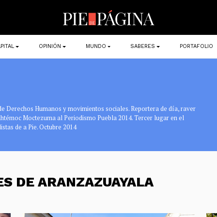
PITAL
OPINIÓN
MUNDO
SABERES
PORTAFOLIO
 de Derechos Humanos y movimientos sociales. Reportera de día, raver
uhtémoc Moctezuma al Periodismo Puebla 2014. Tercer lugar en el
stas de a Pie. Octubre 2014
ES DE ARANZAZUAYALA