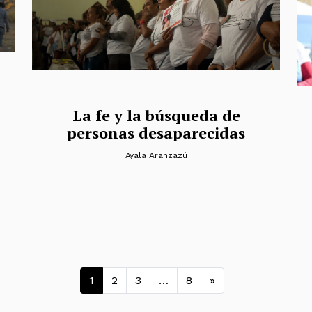
La fe y la búsqueda de
personas desaparecidas
Ayala Aranzazú
Navegación de entra
1
2
3
…
8
»