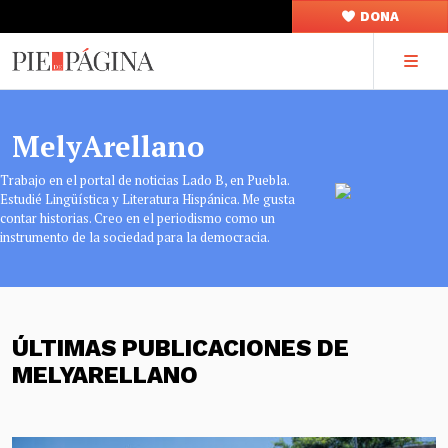
DONA
MelyArellano
Trabajo en el portal de noticias Lado B, en Puebla.
Estudié Lingüística y Literatura Hispánica. Me gusta
contar historias. Creo en el periodismo como un
instrumento de la sociedad para la democracia.
ÚLTIMAS PUBLICACIONES DE
MELYARELLANO