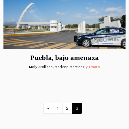
Puebla, bajo amenaza
Mely Arellano
,
Marlene Martínez
y 1 more
Navegación de entrada
«
1
2
3