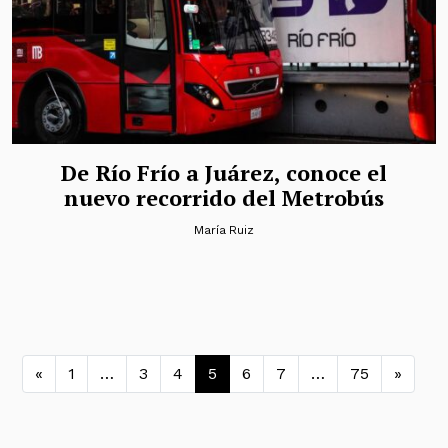
De Río Frío a Juárez, conoce el
nuevo recorrido del Metrobús
María Ruiz
Navegación de entradas
«
1
…
3
4
5
6
7
…
75
»