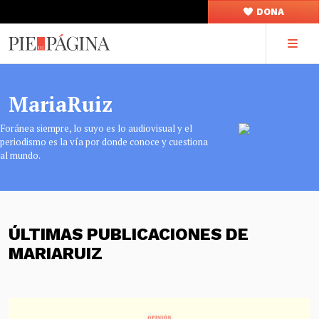
DONA
MariaRuiz
Foránea siempre, lo suyo es lo audiovisual y el
periodismo es la vía por donde conoce y cuestiona
al mundo.
ÚLTIMAS PUBLICACIONES DE
MARIARUIZ