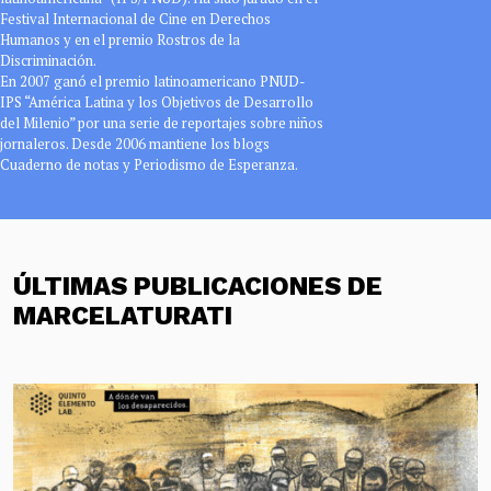
Festival Internacional de Cine en Derechos
Humanos y en el premio Rostros de la
Discriminación.
En 2007 ganó el premio latinoamericano PNUD-
IPS “América Latina y los Objetivos de Desarrollo
del Milenio” por una serie de reportajes sobre niños
jornaleros. Desde 2006 mantiene los blogs
Cuaderno de notas y Periodismo de Esperanza.
ÚLTIMAS PUBLICACIONES DE
MARCELATURATI