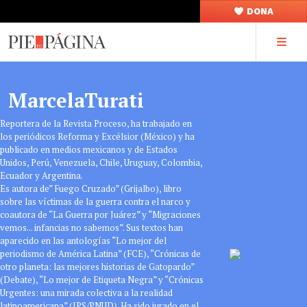
DONA
MarcelaTurati
Reportera de la Revista Proceso, ha trabajado en
los periódicos Reforma y Excélsior (México) y ha
publicado en medios mexicanos y de Estados
Unidos, Perú, Venezuela, Chile, Uruguay, Colombia,
Ecuador y Argentina.
Es autora de” Fuego Cruzado” (Grijalbo), libro
sobre las víctimas de la guerra contra el narco y
coautora de “La Guerra por Juárez” y “Migraciones
vemos... infancias no sabemos”. Sus textos han
aparecido en las antologías “Lo mejor del
periodismo de América Latina” (FCE), “Crónicas de
otro planeta: las mejores historias de Gatopardo”
(Debate), “Lo mejor de Etiqueta Negra” y “Crónicas
Urgentes: una mirada colectiva a la realidad
latinoamericana” (IPS/PNUD). Ha sido jurado en el