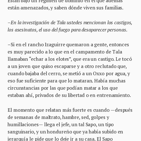
Están bajo un régimen de dominio en el que además
están amenazados, y saben dónde viven sus familias.
–
En la investigación de Tala ustedes mencionan los castigos,
los asesinatos, el uso del fuego para desaparecer personas.
–
Si en el rancho Izaguirre quemaron a gente, entonces
es muy parecido a lo que en el campamento de Tala
llamaban “echar a los elotes”, que era un castigo. Le tocó
a un joven que quiso escaparse y a otro reclutado que,
cuando bajaba del cerro, se metió a un Oxxo por agua, y
eso fue suficiente para que lo mataran. Había muchas
circunstancias por las que podían matar a los que
estaban ahí, privados de su libertad o en entrenamiento.
El momento que relatan más fuerte es cuando —después
de semanas de maltrato, hambre, sed, golpes y
humillaciones— llega el jefe, un tal Sapo, un tipo
sanguinario, y un hondureño que ya había subido en
jerarquía le pide que lo deje ir a su casa. El Sapo