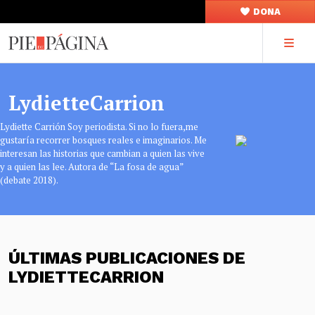
DONA
LydietteCarrion
Lydiette Carrión Soy periodista. Si no lo fuera,me
gustaría recorrer bosques reales e imaginarios. Me
interesan las historias que cambian a quien las vive
y a quien las lee. Autora de “La fosa de agua”
(debate 2018).
ÚLTIMAS PUBLICACIONES DE
LYDIETTECARRION