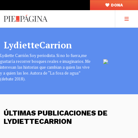
DONA
LydietteCarrion
Lydiette Carrión Soy periodista. Si no lo fuera,me
gustaría recorrer bosques reales e imaginarios. Me
interesan las historias que cambian a quien las vive
y a quien las lee. Autora de “La fosa de agua”
(debate 2018).
ÚLTIMAS PUBLICACIONES DE
LYDIETTECARRION