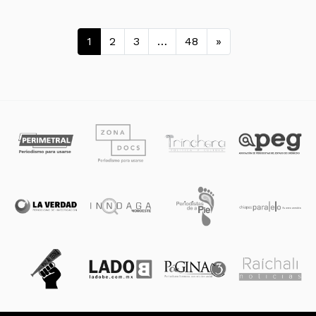
Navegación de entradas
1
2
3
…
48
»