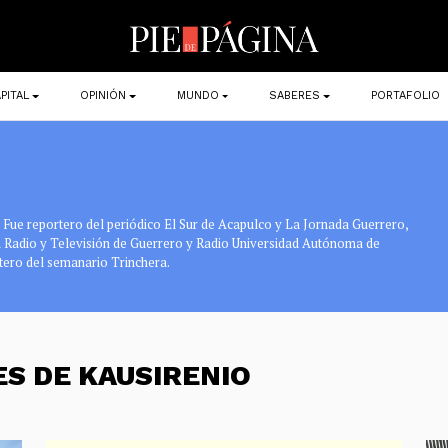
PITAL
OPINIÓN
MUNDO
SABERES
PORTAFOLIO
. Fue reportero del periódico El Sur de Acapulco y La Jornada Guerrero,
en Radio y Televisión de Guerrero y Radio Universidad Autónoma de
tero del semanario Trinchera.
ES DE KAUSIRENIO