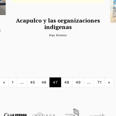
Acapulco y las organizaciones
indígenas
s
Kau Sirenio
Navegación de entradas
«
1
…
45
46
47
48
49
…
71
»