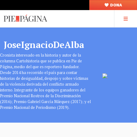
DONA
JoseIgnacioDeAlba
Cronista interesado en la historia y autor de la
columna Cartohistoria que se publica en Pie de
Página, medio del que es reportero fundador.
Desde 2014 ha recorrido el país para contar
historias de desigualdad, despojo y sobre víctimas
de la violencia derivada del conflicto armado
interno. Integrante de los equipos ganadores del
Premio Nacional Rostros de la Discriminación
(2016); Premio Gabriel García Márquez (2017); y el
Premio Nacional de Periodismo (2019).