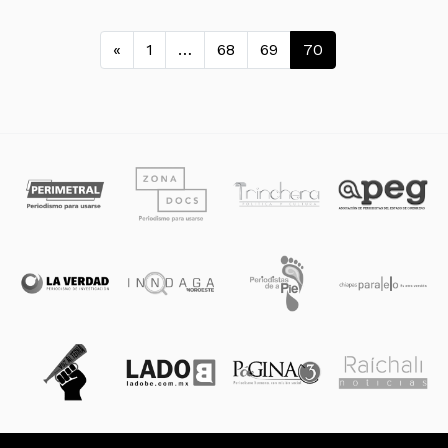
Navegación de entradas
«
1
…
68
69
70