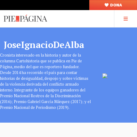
DONA
JoseIgnacioDeAlba
Cronista interesado en la historia y autor de la
columna Cartohistoria que se publica en Pie de
Página, medio del que es reportero fundador.
Desde 2014 ha recorrido el país para contar
historias de desigualdad, despojo y sobre víctimas
de la violencia derivada del conflicto armado
interno. Integrante de los equipos ganadores del
Premio Nacional Rostros de la Discriminación
(2016); Premio Gabriel García Márquez (2017); y el
Premio Nacional de Periodismo (2019).