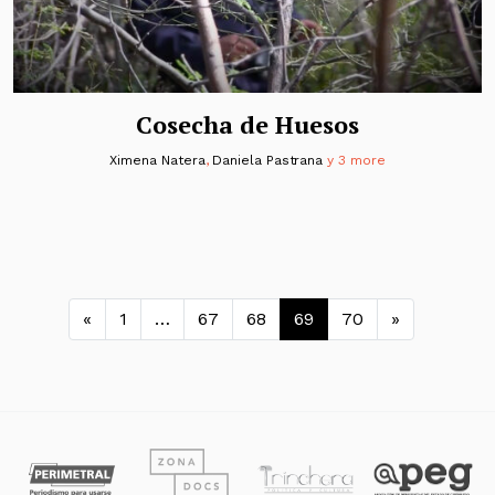
Cosecha de Huesos
Ximena Natera
,
Daniela Pastrana
y 3 more
Navegación de entradas
«
1
…
67
68
69
70
»