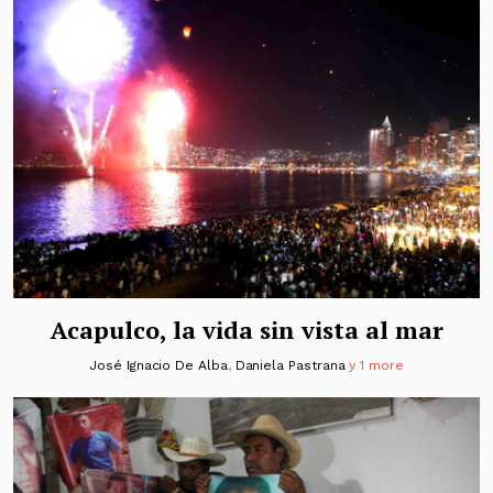
Acapulco, la vida sin vista al mar
José Ignacio De Alba
,
Daniela Pastrana
y 1 more