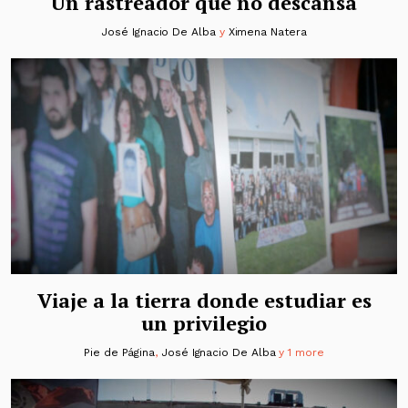
Un rastreador que no descansa
José Ignacio De Alba
y
Ximena Natera
Viaje a la tierra donde estudiar es
un privilegio
Pie de Página
,
José Ignacio De Alba
y 1 more