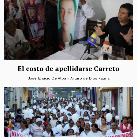
El costo de apellidarse Carreto
José Ignacio De Alba
y
Arturo de Dios Palma