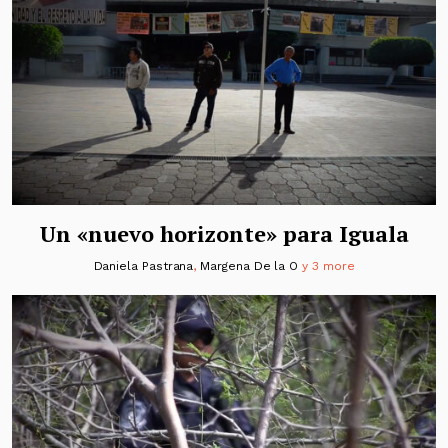
Un «nuevo horizonte» para Iguala
Daniela Pastrana
,
Margena De la O
y 3 more