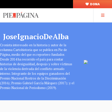
DONA
JoseIgnacioDeAlba
Cronista interesado en la historia y autor de la
columna Cartohistoria que se publica en Pie de
Página, medio del que es reportero fundador.
Desde 2014 ha recorrido el país para contar
historias de desigualdad, despojo y sobre víctimas
de la violencia derivada del conflicto armado
interno. Integrante de los equipos ganadores del
Premio Nacional Rostros de la Discriminación
(2016); Premio Gabriel García Márquez (2017); y el
Premio Nacional de Periodismo (2019).