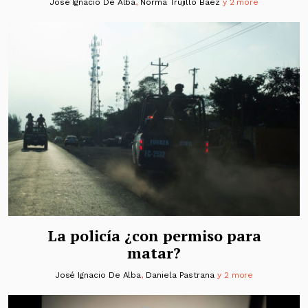
José Ignacio De Alba
,
Norma Trujillo Báez
y 2 more
La policía ¿con permiso para
matar?
José Ignacio De Alba
,
Daniela Pastrana
y 2 more