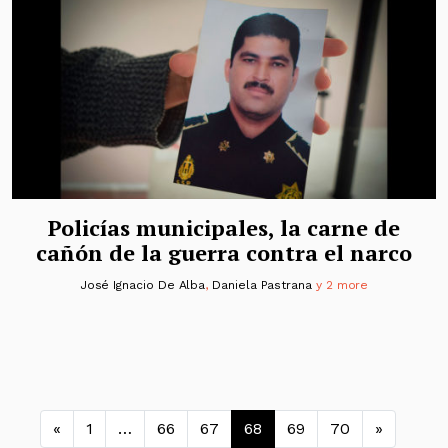
Policías municipales, la carne de
cañón de la guerra contra el narco
José Ignacio De Alba
,
Daniela Pastrana
y 2 more
Navegación de entradas
«
1
…
66
67
68
69
70
»